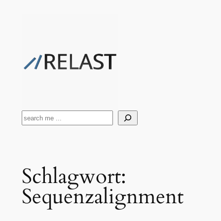
Zum
Inhalt
springen
Suchen
Schlagwort:
Sequenzalignment