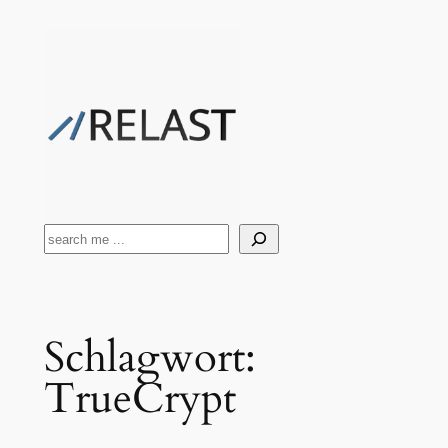
Zum
Inhalt
springen
Suchen
Schlagwort:
TrueCrypt