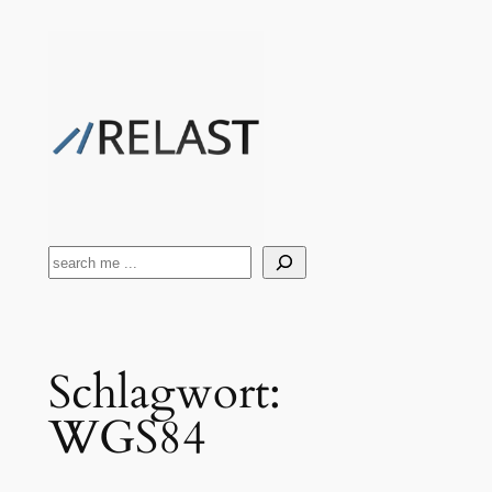
Zum
Inhalt
springen
Suchen
Schlagwort:
WGS84