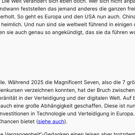
. Die Welt verändert sich eben doch. Wer sich nicht anpa
ndwann feststellen das jemand anderes die ganzen fre
rholt. So geht es Europa und den USA nun auch. China
eimlich. Und nun sind sie weltweit führend in einigen 
n sie auch genau so angekündigt, das sie da führen wol
eile. Während 2025 die Magnificent Seven, also die 7 
tienkursen verzeichnen konnten, hat der Bruch zwische
änität in der Verteidigung und der digitalen Welt. Auf
auch eine große Abhängigkeit geschaffen. Diese ist nu
Investitionen in Technologie und Verteidigung in Europa
hancen bietet (
siehe auch
).
n die Vergangenheit“-Gedanken einen leisen aber trotzde