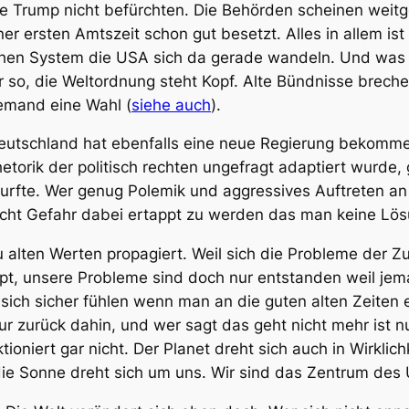
 Trump nicht befürchten. Die Behörden scheinen weitge
iner ersten Amtszeit schon gut besetzt. Alles in allem i
chen System die USA sich da gerade wandeln. Und was 
 so, die Weltordnung steht Kopf. Alte Bündnisse breche
emand eine Wahl (
siehe auch
).
Deutschland hat ebenfalls eine neue Regierung bekomm
hetorik der politisch rechten ungefragt adaptiert wurde
urfte. Wer genug Polemik und aggressives Auftreten an
icht Gefahr dabei ertappt zu werden das man keine Lösu
zu alten Werten propagiert. Weil sich die Probleme der 
t, unsere Probleme sind doch nur entstanden weil jema
sich sicher fühlen wenn man an die guten alten Zeiten e
r zurück dahin, und wer sagt das geht nicht mehr ist 
tioniert gar nicht. Der Planet dreht sich auch in Wirklich
 die Sonne dreht sich um uns. Wir sind das Zentrum des