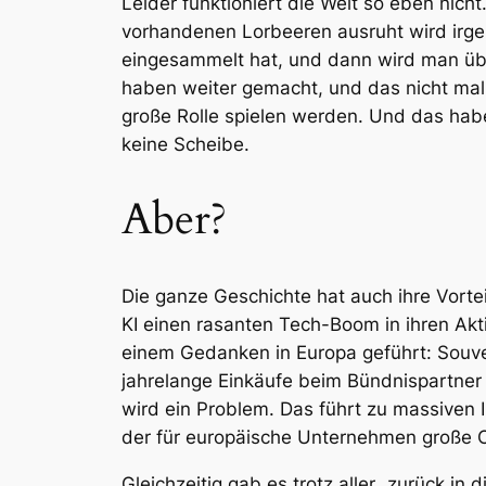
Leider funktioniert die Welt so eben nicht
vorhandenen Lorbeeren ausruht wird irge
eingesammelt hat, und dann wird man übe
haben weiter gemacht, und das nicht mal h
große Rolle spielen werden. Und das habe
keine Scheibe.
Aber?
Die ganze Geschichte hat auch ihre Vort
KI einen rasanten Tech-Boom in ihren Ak
einem Gedanken in Europa geführt: Souver
jahrelange Einkäufe beim Bündnispartner 
wird ein Problem. Das führt zu massiven 
der für europäische Unternehmen große C
Gleichzeitig gab es trotz aller „zurück i