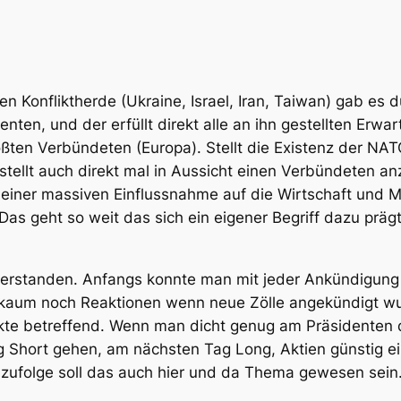
Konfliktherde (Ukraine, Israel, Iran, Taiwan) gab es d
n, und der erfüllt direkt alle an ihn gestellten Erwart
en Verbündeten (Europa). Stellt die Existenz der NATO
ellt auch direkt mal in Aussicht einen Verbündeten anzu
t einer massiven Einflussnahme auf die Wirtschaft und M
Das geht so weit das sich ein eigener Begriff dazu pr
verstanden. Anfangs konnte man mit jeder Ankündigun
kaum noch Reaktionen wenn neue Zölle angekündigt wur
rkte betreffend. Wenn man dicht genug am Präsidenten d
 Short gehen, am nächsten Tag Long, Aktien günstig e
n zufolge soll das auch hier und da Thema gewesen sein