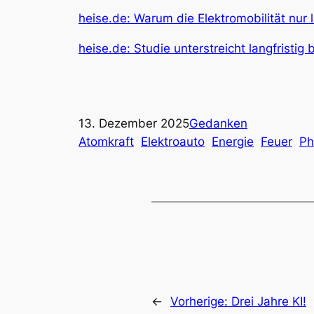
heise.de: Warum die Elektromobilität nur
heise.de: Studie unterstreicht langfristig
13. Dezember 2025
Gedanken
Atomkraft
Elektroauto
Energie
Feuer
Ph
←
Vorherige:
Drei Jahre KI!