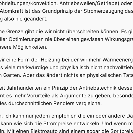
ohrleitungen/Konvektion, Antriebswellen/Getriebe) ode
r Atomkraft ist das Grundprinzip der Stromerzeugung da
g also nie geändert.
ine Grenze gibt die wir nicht überschreiten können. Es 
 aller Optimierungen nie über einen gewissen Wirkungsg
sere Möglichkeiten.
r eine Form der Heizung bei der wir mehr Wärmeenergi
es viele merkwürdige und physikalisch nicht nachvollzie
 Garten. Aber das ändert nichts an physikalischen Tat
seit Jahrhunderten ein Prinzip der Antriebstechnik des
int es mehr Vorurteile als Argumente zu geben, besond
es durchschnittlichen Pendlers vergleiche.
 ich kann nur jedem empfehlen die ein oder andere Dac
in kann wie sich die Strompreise entwickeln. Und wenn
. Mit einen Elektroauto sind einem sogar die Spritprei