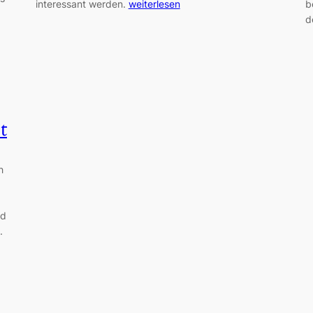
interessant werden.
weiterlesen
b
d
t
h
nd
.