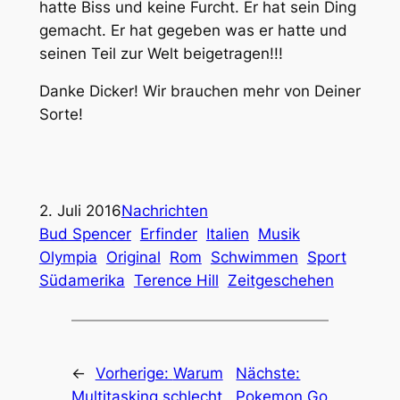
hatte Biss und keine Furcht. Er hat sein Ding
gemacht. Er hat gegeben was er hatte und
seinen Teil zur Welt beigetragen!!!
Danke Dicker! Wir brauchen mehr von Deiner
Sorte!
2. Juli 2016
Nachrichten
Bud Spencer
Erfinder
Italien
Musik
Olympia
Original
Rom
Schwimmen
Sport
Südamerika
Terence Hill
Zeitgeschehen
←
Vorherige:
Warum
Nächste:
Multitasking schlecht
Pokemon Go