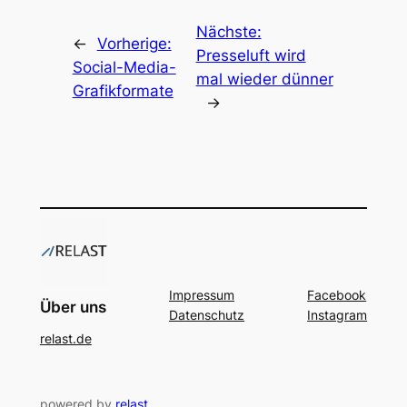
Nächste:
←
Vorherige:
Presseluft wird
Social-Media-
mal wieder dünner
Grafikformate
→
Impressum
Facebook
Über uns
Datenschutz
Instagram
relast.de
powered by
relast