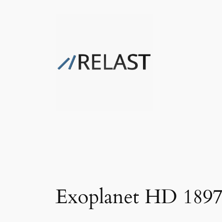
Zum
Inhalt
springen
Exoplanet HD 189