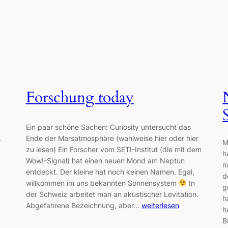
Forschung today
Ein paar schöne Sachen: Curiosity untersucht das
.
Ende der Marsatmosphäre (wahlweise hier oder hier
M
zu lesen) Ein Forscher vom SETI-Institut (die mit dem
h
Wow!-Signal) hat einen neuen Mond am Neptun
n
entdeckt. Der kleine hat noch keinen Namen. Egal,
d
willkommen im uns bekannten Sonnensystem
In
g
der Schweiz arbeitet man an akustischer Levitation.
h
Abgefahrene Bezeichnung, aber…
weiterlesen
h
B