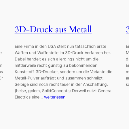
3D-Druck aus Metall
Eine Firma in den USA stellt nun tatsächlich erste
E
e
Waffen und Waffenteile im 3D-Druck-Verfahren her.
M
Dabei handelt es sich allerdings nicht um die
d
em
mittlerweile recht günstig zu bekommenden
E
as
Kunststoff-3D-Drucker, sondern um die Variante die
m
ür
Metall-Pulver aufträgt und zusammen schmilzt.
a
Selbige sind noch recht teuer in der Anschaffung.
s
(heise, golem, SolidConcepts) Derweil nutzt General
Electrics eine…
weiterlesen